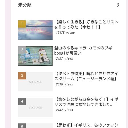
未分類
3
【楽しく生きる】好きなことリスト
を作ってみた【幸せ！！】
16478 views
釜山のゆるキャラ カモメのブギ
boogiが可愛い
2457 views
【タベトラ特集】晴れときどきアイ
スクリーム【ニュージーランド編】
2316 views
【旅をしながらお金を稼ぐ！】イギ
リスで治験に参加してきました。
2147 views
【思わず】イギリス、冬のファッシ