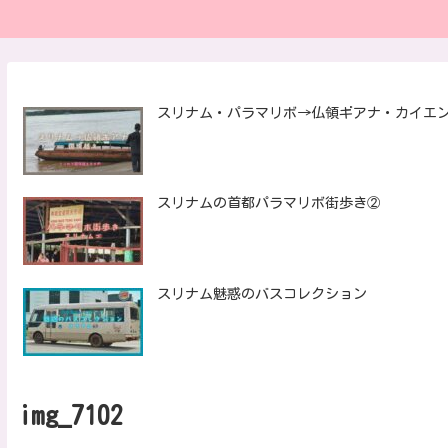
スリナム・パラマリボ→仏領ギアナ・カイエ
スリナムの首都パラマリボ街歩き②
スリナム魅惑のバスコレクション
img_7102