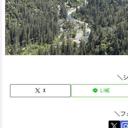
＼
X
LINE
＼フ