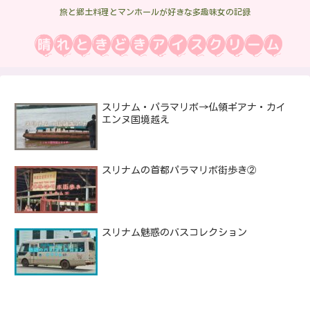
旅と郷土料理とマンホールが好きな多趣味女の記録
スリナム・パラマリボ→仏領ギアナ・カイ
エンヌ国境越え
スリナムの首都パラマリボ街歩き②
スリナム魅惑のバスコレクション