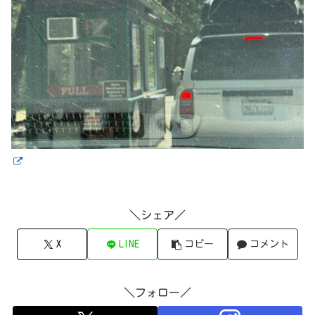
＼シェア／
X
LINE
コピー
コメント
＼フォロー／