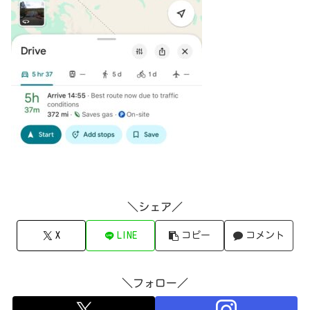
＼シェア／
X
LINE
コピー
コメント
＼フォロー／