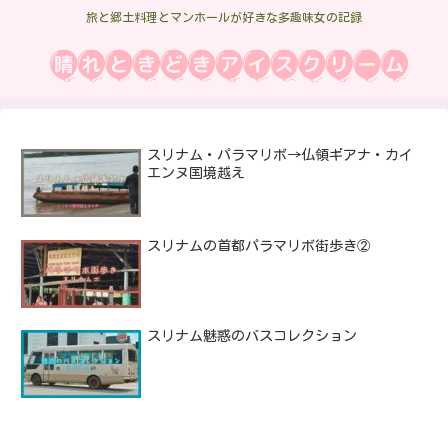
旅と郷土料理とマンホールが好きな多趣味女の記録
スリナム・パラマリボ→仏領ギアナ・カイ
エンヌ国境越え
スリナムの首都パラマリボ街歩き②
スリナム魅惑のバスコレクション