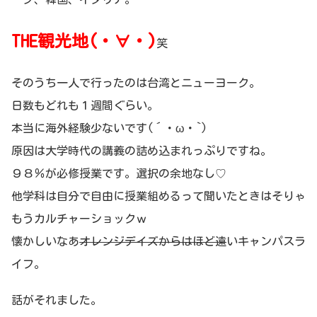
THE観光地(・∀・)
笑
そのうち一人で行ったのは台湾とニューヨーク。
日数もどれも１週間ぐらい。
本当に海外経験少ないです(´・ω・`)
原因は大学時代の講義の詰め込まれっぷりですね。
９８％が必修授業です。選択の余地なし♡
他学科は自分で自由に授業組めるって聞いたときはそりゃ
もうカルチャーショックｗ
懐かしいなあ
オレンジデイズからはほど遠
いキャンパスラ
イフ。
話がそれました。