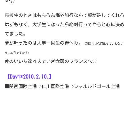
ω･｡)
高校生のときはもちろん海外旅行なんて親が許してくれる
はずもなく、大学生になったら絶対行ってやると心に決め
てました。
夢が叶ったのは大学一回生の春休み。
（関東では○回生っていわない
って本当ですか？）
仲のいい友達４人でいざ念願のフランスへ♡
【Day1*2010.2.10.】
■関西国際空港⇒仁川国際空港⇒シャルルドゴール空港